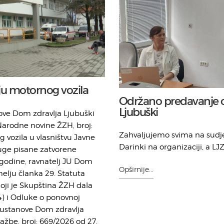
u motornog vozila
Održano predavanje o
Ljubuški
ove Dom zdravlja Ljubuški
Narodne novine ŽZH, broj:
Zahvaljujemo svima na sudje
 vozila u vlasništvu Javne
Darinki na organizaciji, a L
uge pisane zatvorene
. godine, ravnatelj JU Dom
Opširnije...
emelju članka 29. Statuta
oji je Skupština ŽZH dala
4) i Odluke o ponovnoj
e ustanove Dom zdravlja
žbe, broj: 669/2026 od 27.