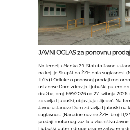
JAVNI OGLAS za ponovnu prodaj
Na temelju članka 29. Statuta Javne ustan
na koji je Skupština ŽZH dala suglasnost (
11/24) i Odluke o ponovnoj prodaji motornog
ustanove Dom zdravlja Ljubuški putem dr
dražbe, broj: 669/2026 od 27. svibnja 2026
zdravlja Ljubuški, objavljuje slijedeći:Na t
Javne ustanove Dom zdravlja Ljubuški na k
suglasnost (Narodne novine ŽZH, broj: 11/2
prodaji motornog vozila u vlasništvu Javn
Ljubuški putem druge pisane zatvorene dra