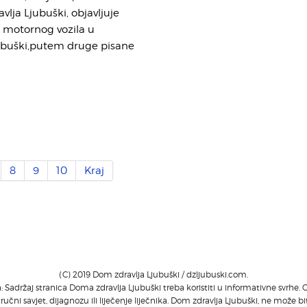
vlja Ljubuški, objavljuje
 motornog vozila u
jubuški,putem druge pisane
8
9
10
Kraj
(C) 2019 Dom zdravlja Ljubuški / dzljubuski.com.
adržaj stranica Doma zdravlja Ljubuški treba koristiti u informativne svrhe
tručni savjet, dijagnozu ili liječenje liječnika. Dom zdravlja Ljubuški, ne može b