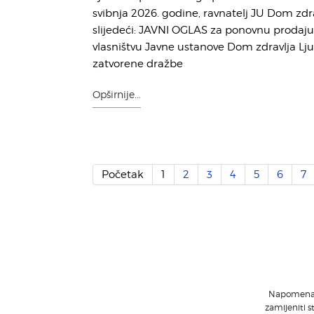
svibnja 2026. godine, ravnatelj JU Dom zdra
slijedeći: JAVNI OGLAS za ponovnu prodaju
vlasništvu Javne ustanove Dom zdravlja L
zatvorene dražbe
Opširnije...
Početak
1
2
3
4
5
6
7
Napomena: S
zamijeniti s