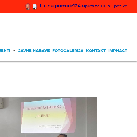
Hitna pomoć:124 u
puta za HITNE pozive
JEKTI
JAVNE NABAVE
FOTOGALERIJA
KONTAKT
IMPHACT