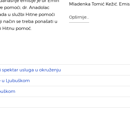
 današnje emisije je dr Emin
Mladenka Tomić Kežić. Emisi
ve pomoći, dr. Anadolac
rada u službi Hitne pomoći
Opširnije...
ji način se treba ponašati u
ti Hitnu pomoć.
i spektar usluga u okruženju
ne u Ljubuškom
ubuškom