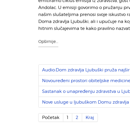
emitiramo ciklus emisija iz zdravstva, gost
Andolac. U emisiji govorimo o pružanju pr
našim slušateljima prenosi svoje iskustvo 
Doma zdravlja Ljubuški, ali i upućuje na ko
hitnim slučajevima te kako pravilno nazva
Opširnije...
Audio:Dom zdravlja Ljubuški pruža najšir
Novouređeni prostori obiteljske medici
Sastanak o unapređenju zdravstva u Lj
Nove usluge u ljubuškom Domu zdravlja
Početak
1
2
Kraj