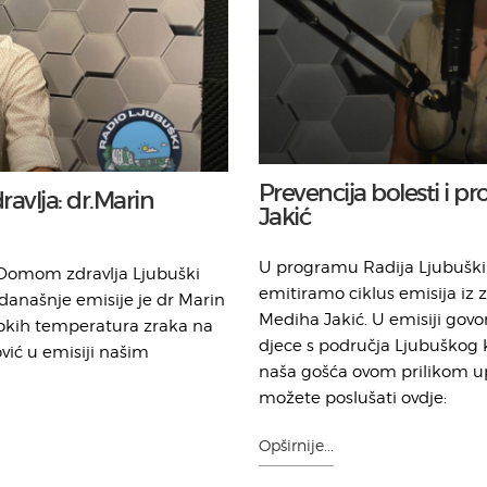
Prevencija bolesti i p
ravlja: dr.Marin
Jakić
U programu Radija Ljubuški
 Domom zdravlja Ljubuški
emitiramo ciklus emisija iz z
 današnje emisije je dr Marin
Mediha Jakić. U emisiji gov
isokih temperatura zraka na
djece s područja Ljubuškog 
ović u emisiji našim
naša gošća ovom prilikom uput
možete poslušati ovdje:
Opširnije...