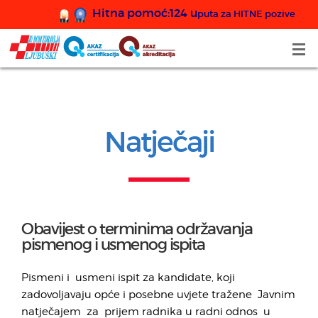
Hitna pomoć:124 u
puta za HITNE pozive
Natječaji
Obavijest o terminima održavanja
pismenog i usmenog ispita
Pismeni i usmeni ispit za kandidate, koji
zadovoljavaju opće i posebne uvjete tražene Javnim
natječajem za prijem radnika u radni odnos u