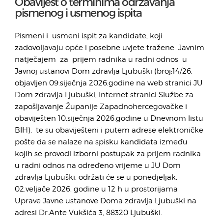
Obavijest o terminima održavanja
pismenog i usmenog ispita
Pismeni i usmeni ispit za kandidate, koji
zadovoljavaju opće i posebne uvjete tražene Javnim
natječajem za prijem radnika u radni odnos u
Javnoj ustanovi Dom zdravlja Ljubuški (broj:14/26,
objavljen 09.siječnja 2026.godine na web stranici JU
Dom zdravlja Ljubuški, Internet stranici Službe za
zapošljavanje Županije Zapadnohercegovačke i
obaviješten 10.siječnja 2026.godine u Dnevnom listu
BIH), te su obaviješteni i putem adrese elektroničke
pošte da se nalaze na spisku kandidata između
kojih se provodi izborni postupak za prijem radnika
u radni odnos na određeno vrijeme u JU Dom
zdravlja Ljubuški, održati će se u ponedjeljak,
02.veljače 2026. godine u 12 h u prostorijama
Uprave Javne ustanove Doma zdravlja Ljubuški na
adresi Dr.Ante Vukšića 3, 88320 Ljubuški.