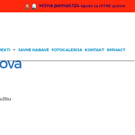
Hitna pomoć:124 u
puta za HITNE pozive
JEKTI
JAVNE NABAVE
FOTOGALERIJA
KONTAKT
IMPHACT
lova
lužbu.