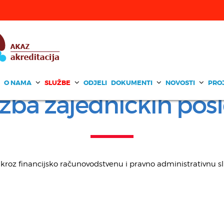
O NAMA
SLUŽBE
ODJELI
DOKUMENTI
NOVOSTI
PRO
žba zajedničkih pos
 kroz financijsko računovodstvenu i pravno administrativnu s