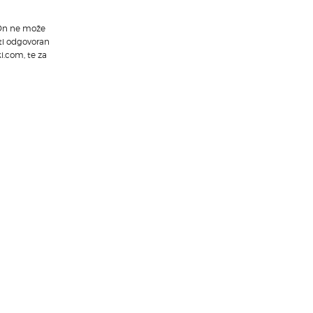
. On ne može
iti odgovoran
i.com, te za