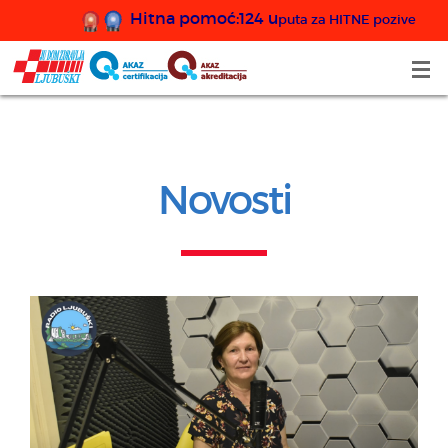
Hitna pomoć:124 u
puta za HITNE pozive
Novosti