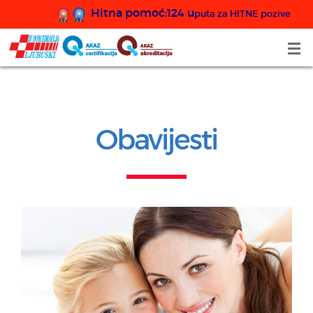
Hitna pomoć:124 u
puta za HITNE pozive
Obavijesti