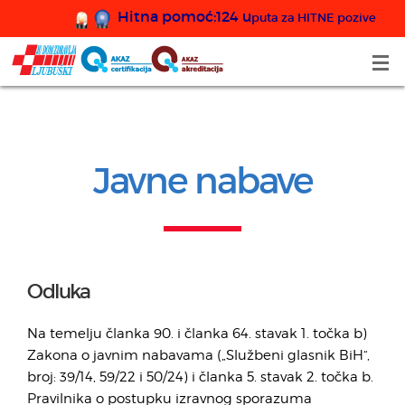
Hitna pomoć:124 u
puta za HITNE pozive
Javne nabave
Odluka
Na temelju članka 90. i članka 64. stavak 1. točka b)
Zakona o javnim nabavama („Službeni glasnik BiH“,
broj: 39/14, 59/22 i 50/24) i članka 5. stavak 2. točka b.
Pravilnika o postupku izravnog sporazuma