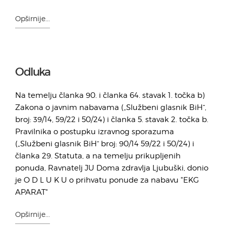
Opširnije...
Odluka
Na temelju članka 90. i članka 64. stavak 1. točka b)
Zakona o javnim nabavama („Službeni glasnik BiH“,
broj: 39/14, 59/22 i 50/24) i članka 5. stavak 2. točka b.
Pravilnika o postupku izravnog sporazuma
(„Službeni glasnik BiH“ broj: 90/14 59/22 i 50/24) i
članka 29. Statuta, a na temelju prikupljenih
ponuda, Ravnatelj JU Doma zdravlja Ljubuški, donio
je O D L U K U o prihvatu ponude za nabavu "EKG
APARAT"
Opširnije...