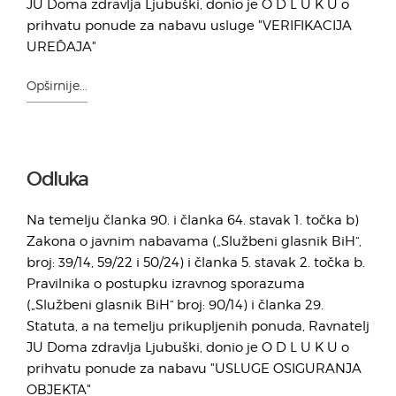
JU Doma zdravlja Ljubuški, donio je O D L U K U o
prihvatu ponude za nabavu usluge "VERIFIKACIJA
UREĐAJA"
Opširnije...
Odluka
Na temelju članka 90. i članka 64. stavak 1. točka b)
Zakona o javnim nabavama („Službeni glasnik BiH“,
broj: 39/14, 59/22 i 50/24) i članka 5. stavak 2. točka b.
Pravilnika o postupku izravnog sporazuma
(„Službeni glasnik BiH“ broj: 90/14) i članka 29.
Statuta, a na temelju prikupljenih ponuda, Ravnatelj
JU Doma zdravlja Ljubuški, donio je O D L U K U o
prihvatu ponude za nabavu "USLUGE OSIGURANJA
OBJEKTA"