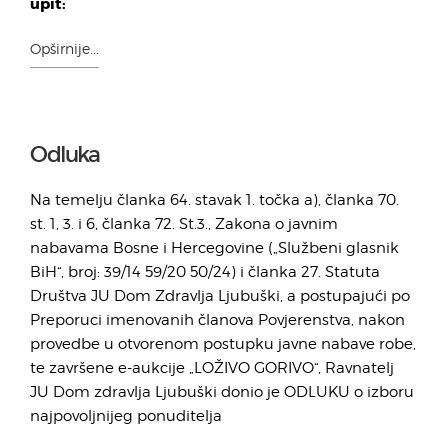
upit:
Opširnije...
Odluka
Na temelju članka 64. stavak 1. točka a), članka 70.
st. 1, 3. i 6, članka 72. St.3., Zakona o javnim
nabavama Bosne i Hercegovine („Službeni glasnik
BiH“, broj: 39/14 59/20 50/24) i članka 27. Statuta
Društva JU Dom Zdravlja Ljubuški, a postupajući po
Preporuci imenovanih članova Povjerenstva, nakon
provedbe u otvorenom postupku javne nabave robe,
te završene e-aukcije „LOŽIVO GORIVO“, Ravnatelj
JU Dom zdravlja Ljubuški donio je ODLUKU o izboru
najpovoljnijeg ponuditelja