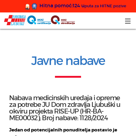
Hitna pomoć:124 u
puta za HITNE pozive
Javne nabave
Nabava medicinskih uređaja i opreme
za potrebe JU Dom zdravlja Ljubuški u
okviru projekta RISE-UP (HR-BA-
ME00032); Broj nabave: 1128/2024
Jedan od potencijalnih ponuditelja postavio je