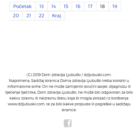
Početak
13
14
15
16
17
18
19
20
21
22
Kraj
(C) 2019 Dom zdravlja Ljubuški / dzljubuski.com.
Napomena: Sadržaj stranica Doma zdravlja Ljubuški treba koristiti u
informativne svrhe. On ne može zamijeniti stručni savjet, dijagnozu ili
liječenje liječnika. Dom zdravlja Ljubuški, ne može biti odgovoran za bilo
kakvu izravnu ili neizravnu štetu koja bi mogla proizaći iz korištenja
www.dzljubuski.com, te za bilo kakve propuste ili pogreške u sadržaju
stranice.