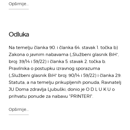
Opširnije...
Odluka
Na temelju članka 90. i članka 64. stavak 1. točka b)
Zakona o javnim nabavama („Službeni glasnik BiH“,
broj: 39/14 i 59/22) i članka 5. stavak 2. točka b.
Pravilnika o postupku izravnog sporazuma
(„Službeni glasnik BiH“ broj: 90/14 i 59/22) i članka 29.
Statuta, a na temelju prikupljenih ponuda, Ravnatelj
JU Doma zdravlja Ljubuški, donio je O D L U K U o
prihvatu ponude za nabavu "PRINTERI".
Opširnije...