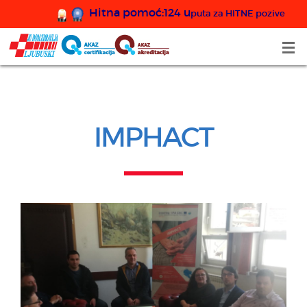
Hitna pomoć:124 u
puta za HITNE pozive
IMPHACT